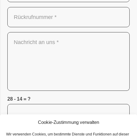
28 - 14 = ?
Cookie-Zustimmung verwalten
Bitte lösen Sie das Rätsel um uns bei der Bekämpfung von
Spam zu helfen.
Wir verwenden Cookies, um bestimmte Dienste und Funktionen auf dieser