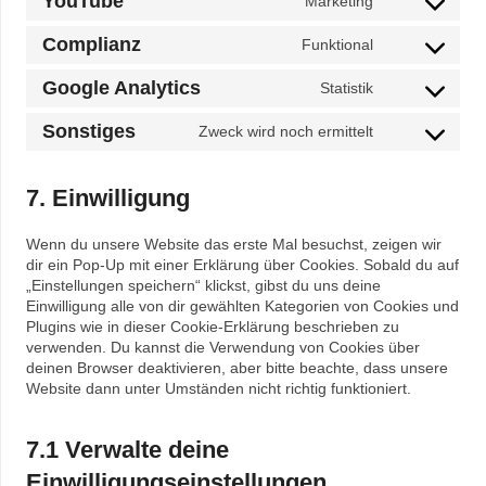
YouTube
Consent
Marketing
wordpress
to
service
Complianz
Consent
Funktional
youtube
to
service
Google Analytics
Consent
Statistik
complianz
to
service
Sonstiges
Consent
Zweck wird noch ermittelt
google-
to
analytics
service
sonstiges
7. Einwilligung
Wenn du unsere Website das erste Mal besuchst, zeigen wir
dir ein Pop-Up mit einer Erklärung über Cookies. Sobald du auf
„Einstellungen speichern“ klickst, gibst du uns deine
Einwilligung alle von dir gewählten Kategorien von Cookies und
Plugins wie in dieser Cookie-Erklärung beschrieben zu
verwenden. Du kannst die Verwendung von Cookies über
deinen Browser deaktivieren, aber bitte beachte, dass unsere
Website dann unter Umständen nicht richtig funktioniert.
7.1 Verwalte deine
Einwilligungseinstellungen