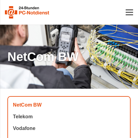
NetCom BW
NetCom BW
Telekom
Vodafone